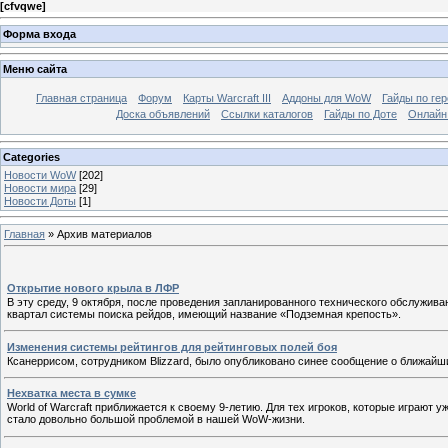
[
cfvqwe
]
Форма входа
Меню сайта
Главная страница
Форум
Карты Warcraft III
Аддоны для WoW
Гайды по ге
Доска объявлений
Ссылки каталогов
Гайды по Доте
Онлайн
Categories
Новости WoW
[202]
Новости мира
[29]
Новости Доты
[1]
Главная
»
Архив материалов
Открытие нового крыла в ЛФР
В эту среду, 9 октября, после проведения запланированного технического обслуживан
квартал системы поиска рейдов, имеющий название «Подземная крепость».
Изменения системы рейтингов для рейтинговых полей боя
Ксанеррисом, сотрудником Blizzard, было опубликовано синее сообщение о ближайши
Нехватка места в сумке
World of Warcraft приближается к своему 9-летию. Для тех игроков, которые играют 
стало довольно большой проблемой в нашей WoW-жизни.