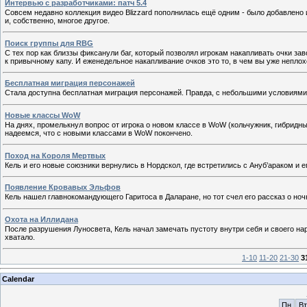
Интервью с разработчиками: патч 5.4
Совсем недавно коллекция видео Blizzard пополнилась ещё одним - было добавлено ин
и, собственно, многое другое.
Поиск группы для RBG
С тех пор как близзы фиксанули баг, который позволял игрокам накапливать очки заво
к привычному капу. И еженедельное накапливание очков это то, в чем вы уже неплох
Бесплатная миграция персонажей
Стала доступна бесплатная миграция персонажей. Правда, с небольшими условиями.
Новые классы WoW
На днях, промелькнул вопрос от игрока о новом классе в WoW (кольчужник, гибридны
надеемся, что с новыми классами в WoW покончено.
Поход на Короля Мертвых
Кель и его новые союзники вернулись в Нордскол, где встретились с Aнуб’араком и
Появление Кровавых Эльфов
Кель нашел главнокомандующего Гаритоса в Даларане, но тот счел его рассказ о 
Охота на Иллидана
После разрушения Луносвета, Кель начал замечать пустоту внутри себя и своего нар
хватало.
1-10
11-20
21-30
3
Calendar
Пн
Вт