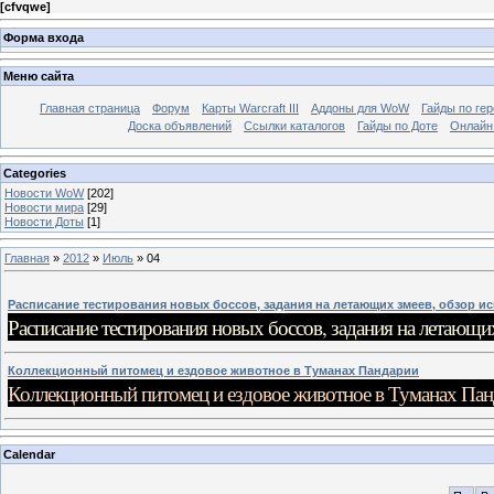
[
cfvqwe
]
Форма входа
Меню сайта
Главная страница
Форум
Карты Warcraft III
Аддоны для WoW
Гайды по ге
Доска объявлений
Ссылки каталогов
Гайды по Доте
Онлайн
Categories
Новости WoW
[202]
Новости мира
[29]
Новости Доты
[1]
Главная
»
2012
»
Июль
»
04
Расписание тестирования новых боссов, задания на летающих змеев, обзор и
Расписание тестирования новых боссов, задания на летающи
Коллекционный питомец и ездовое животное в Туманах Пандарии
Коллекционный питомец и ездовое животное в Туманах Па
Calendar