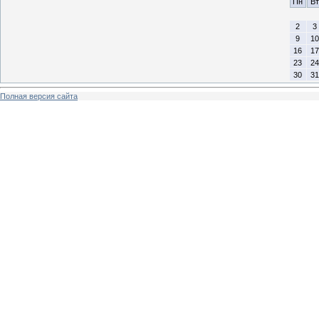
Пн
Вт
2
3
9
10
16
17
23
24
30
31
Полная версия сайта