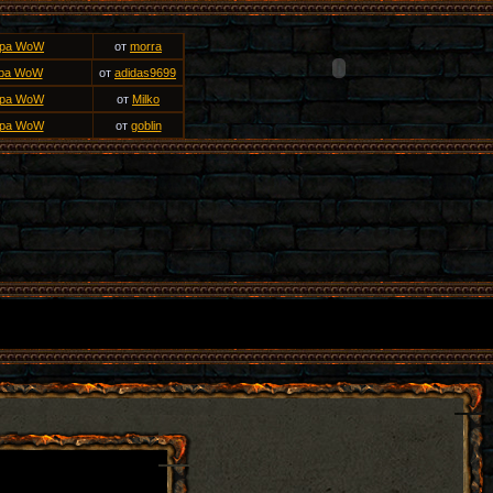
ера WoW
от
morra
ра WoW
от
adidas9699
ера WoW
от
Milko
ера WoW
от
goblin