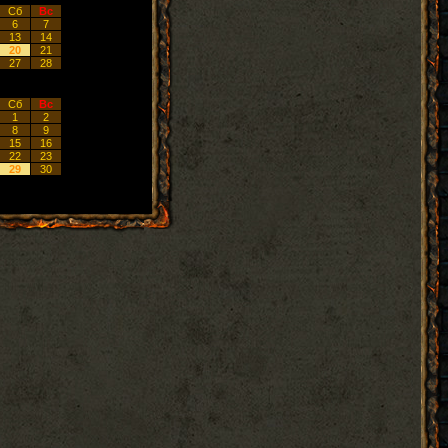
Сб
Вс
6
7
13
14
20
21
27
28
Сб
Вс
1
2
8
9
15
16
22
23
29
30