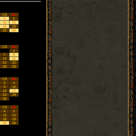
Сб
Вс
4
5
11
12
18
19
25
26
Сб
Вс
1
7
8
14
15
21
22
28
29
Сб
Вс
2
3
9
10
16
17
23
24
30
Сб
Вс
4
5
11
12
18
19
25
26