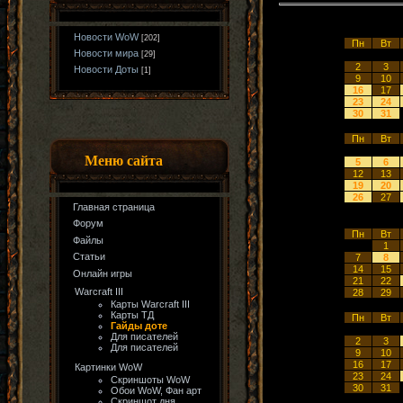
Новости WoW
[202]
Пн
Вт
Новости мира
[29]
2
3
Новости Доты
[1]
9
10
16
17
23
24
30
31
Пн
Вт
Меню сайта
5
6
12
13
19
20
26
27
Главная страница
Форум
Пн
Вт
Файлы
1
Статьи
7
8
14
15
Онлайн игры
21
22
Warcraft III
28
29
Карты Warcraft III
Карты ТД
Пн
Вт
Гайды доте
Для писателей
2
3
Для писателей
9
10
16
17
Картинки WoW
23
24
Скриншоты WoW
30
31
Обои WoW, Фан арт
Скриншот дня