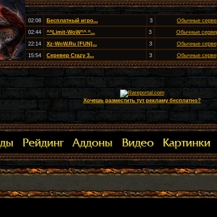
02:08
Бесплатный игро...
3
Обычные серв
02:44
^^Limit-WoW^^ ^...
3
Обычные серве
22:14
Xz-WoW.Ru [FUN]...
3
Обычные серв
15:54
Серевер Crazy 3...
3
Обычные серв
Хочешь разместить тут рекламу бесплатно?