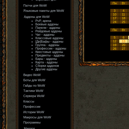
Пн
Вт
Патчи для WoW
Языковые пакеты для WoW
3
4
10
11
Аддоны для WoW
17
18
PvP, арена
24
25
Боевые аддоны
Панели - аддоны
Пн
Вт
Рейдовые аддоны
Чат - аддоны
5
6
Классовые аддоны
12
13
[Де]Бафы - аддоны
Группа - аддоны
19
20
Профессии - аддоны
26
27
Квестовые аддоны
Предметы - аддоны
Бары - аддоны
Карта - аддоны
Сборки аддонов
Другие аддоны
Видео WoW
Боты для WoW
Гайды по WoW
Тактики WoW
Сервера WoW
Классы
Профессии
Истории WoW
Макросы для WoW
Программы
Mangos