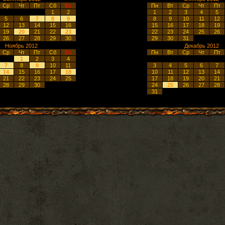
Ср
Чт
Пт
Сб
Вс
Пн
Вт
Ср
Чт
Пт
1
2
1
2
3
4
5
5
6
7
8
9
8
9
10
11
12
12
13
14
15
16
15
16
17
18
19
19
20
21
22
23
22
23
24
25
26
26
27
28
29
30
29
30
31
Ноябрь 2012
Декабрь 2012
Ср
Чт
Пт
Сб
Вс
Пн
Вт
Ср
Чт
Пт
1
2
3
4
7
8
9
10
11
3
4
5
6
7
14
15
16
17
18
10
11
12
13
14
21
22
23
24
25
17
18
19
20
21
28
29
30
24
25
26
27
28
31