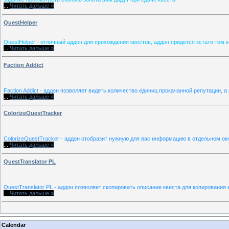
...
Читать дальше »
QuestHelper
QuestHelper - отличный аддон для прохождения квестов, аддон придется кстати тем 
...
Читать дальше »
Faction Addict
Faction Addict - аддон позволяет видеть количество единиц прокачанной репутации,
...
Читать дальше »
ColorizeQuestTracker
ColorizeQuestTracker - аддон отобразит нужную для вас информацию в отдельном окн
...
Читать дальше »
QuestTranslator PL
QuestTranslator PL - аддон позволяет скопировать описание квеста для копирования е
...
Читать дальше »
Calendar